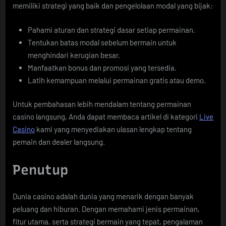
memiliki strategi yang baik dan pengelolaan modal yang bijak:
Pahami aturan dan strategi dasar setiap permainan.
Tentukan batas modal sebelum bermain untuk
menghindari kerugian besar.
Manfaatkan bonus dan promosi yang tersedia.
Latih kemampuan melalui permainan gratis atau demo.
Untuk pembahasan lebih mendalam tentang permainan
casino langsung, Anda dapat membaca artikel di kategori
Live
Casino
kami yang menyediakan ulasan lengkap tentang
pemain dan dealer langsung.
Penutup
Dunia casino adalah dunia yang menarik dengan banyak
peluang dan hiburan. Dengan memahami jenis permainan,
fitur utama, serta strategi bermain yang tepat, pengalaman