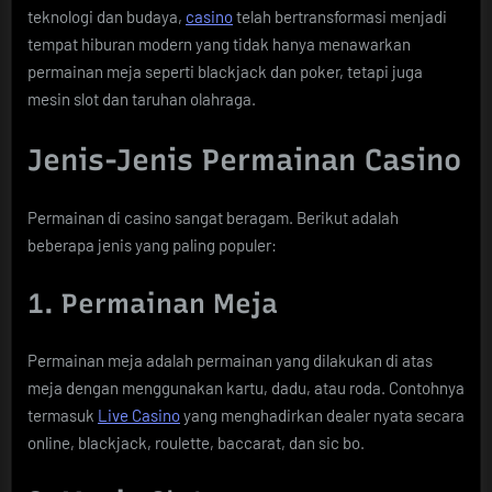
teknologi dan budaya,
casino
telah bertransformasi menjadi
tempat hiburan modern yang tidak hanya menawarkan
permainan meja seperti blackjack dan poker, tetapi juga
mesin slot dan taruhan olahraga.
Jenis-Jenis Permainan Casino
Permainan di casino sangat beragam. Berikut adalah
beberapa jenis yang paling populer:
1. Permainan Meja
Permainan meja adalah permainan yang dilakukan di atas
meja dengan menggunakan kartu, dadu, atau roda. Contohnya
termasuk
Live Casino
yang menghadirkan dealer nyata secara
online, blackjack, roulette, baccarat, dan sic bo.