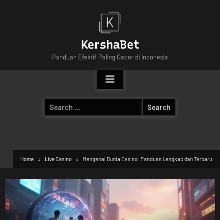
Skip
to
content
KershaBet
Panduan Efektif Paling Gacor di Indonesia
Search
for:
Home
Live Casino
Mengenal Dunia Casino: Panduan Lengkap dan Terbaru