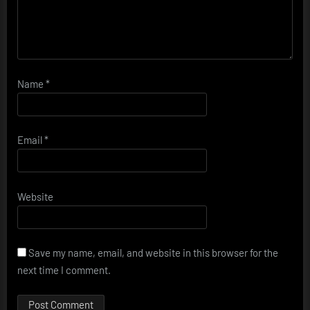
Name
*
Email
*
Website
Save my name, email, and website in this browser for the
next time I comment.