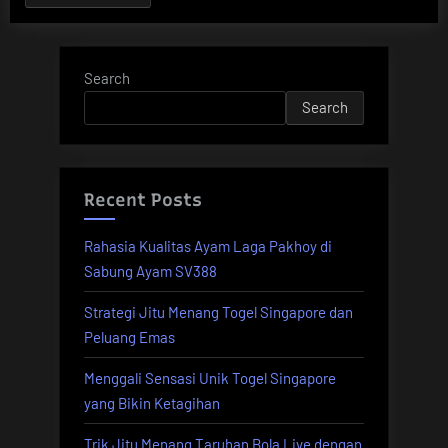
Search
Search
Recent Posts
Rahasia Kualitas Ayam Laga Pakhoy di
Sabung Ayam SV388
Strategi Jitu Menang Togel Singapore dan
Peluang Emas
Menggali Sensasi Unik Togel Singapore
yang Bikin Ketagihan
Trik Jitu Menang Taruhan Bola Live dengan