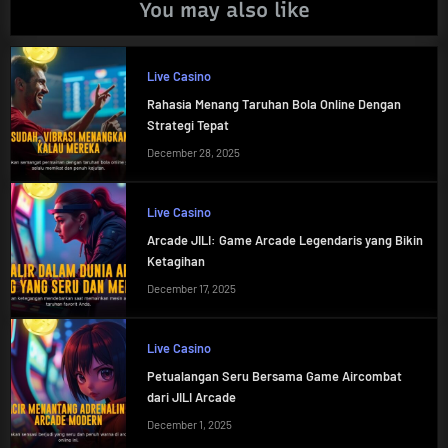
You may also like
Live Casino
Rahasia Menang Taruhan Bola Online Dengan
Strategi Tepat
December 28, 2025
Live Casino
Arcade JILI: Game Arcade Legendaris yang Bikin
Ketagihan
December 17, 2025
Live Casino
Petualangan Seru Bersama Game Aircombat
dari JILI Arcade
December 1, 2025