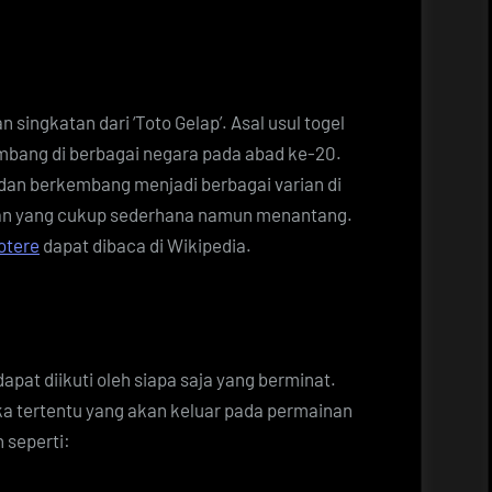
singkatan dari ‘Toto Gelap’. Asal usul togel
embang di berbagai negara pada abad ke-20.
dan berkembang menjadi berbagai varian di
han yang cukup sederhana namun menantang.
lotere
dapat dibaca di Wikipedia.
pat diikuti oleh siapa saja yang berminat.
 tertentu yang akan keluar pada permainan
 seperti: