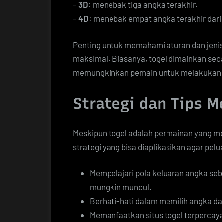
–
3D
: menebak tiga angka terakhir.
–
4D
: menebak empat angka terakhir dari 
Penting untuk memahami aturan dan jenis
maksimal. Biasanya, togel dimainkan seca
memungkinkan pemain untuk melakukan t
Strategi dan Tips M
Meskipun togel adalah permainan yang 
strategi yang bisa diaplikasikan agar pel
Mempelajari pola keluaran angka s
mungkin muncul.
Berhati-hati dalam memilih angka da
Memanfaatkan situs togel terpercaya