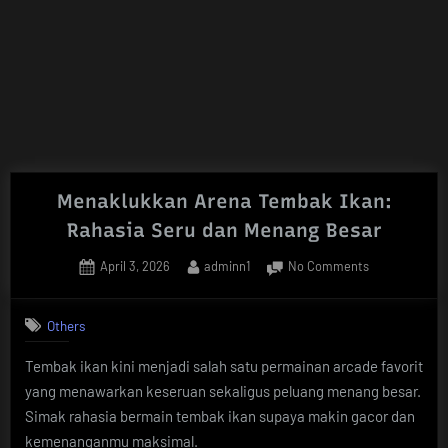
Menaklukkan Arena Tembak Ikan:
Rahasia Seru dan Menang Besar
Posted
By
on
April 3, 2026
adminn1
No Comments
on
Menaklukkan
Arena
Others
Tembak
Ikan:
Tembak ikan kini menjadi salah satu permainan arcade favorit
Rahasia
yang menawarkan keseruan sekaligus peluang menang besar.
Seru
dan
Simak rahasia bermain tembak ikan supaya makin gacor dan
Menang
kemenanganmu maksimal.