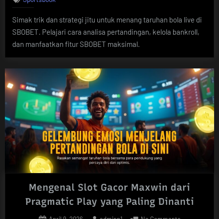
Menang
Taruhan
Simak trik dan strategi jitu untuk menang taruhan bola live di
Bola
SBOBET. Pelajari cara analisa pertandingan, kelola bankroll,
Live
dengan
dan manfaatkan fitur SBOBET maksimal.
SBOBET
Mengenal Slot Gacor Maxwin dari
Pragmatic Play yang Paling Dinanti
Posted
By
on
April 9, 2026
adminn1
No Comments