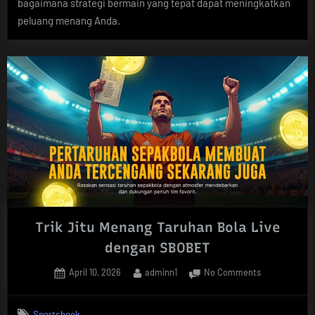
bagaimana strategi bermain yang tepat dapat meningkatkan
Ketagihan
peluang menang Anda.
Trik Jitu Menang Taruhan Bola Live
dengan SBOBET
Posted
By
on
April 10, 2026
adminn1
No Comments
on
Trik
Jitu
Sportsbook