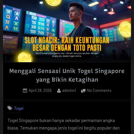
Menggali Sensasi Unik Togel Singapore
yang Bikin Ketagihan
Posted
By
on
April 28, 2026
adminn1
No Comments
on
Menggali
Sensasi
Togel
Unik
Togel
Togel Singapore bukan hanya sekadar permainan angka
Singapore
biasa. Temukan mengapa jenis togel ini begitu populer dan
yang
Bikin