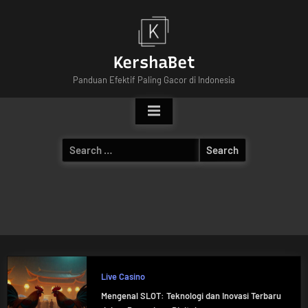
Skip
to
content
KershaBet
Panduan Efektif Paling Gacor di Indonesia
Search
for:
Live Casino
Mengenal SLOT: Teknologi dan Inovasi Terbaru