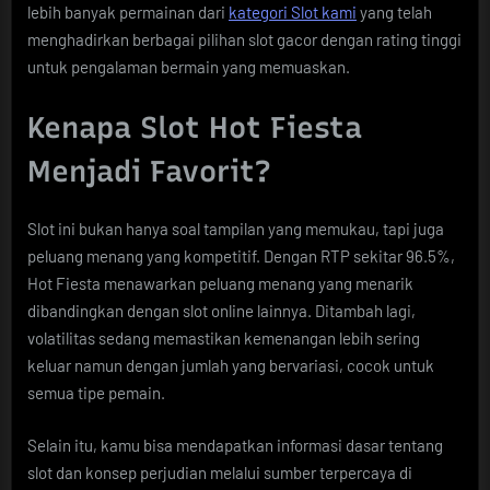
lebih banyak permainan dari
kategori Slot kami
yang telah
menghadirkan berbagai pilihan slot gacor dengan rating tinggi
untuk pengalaman bermain yang memuaskan.
Kenapa Slot Hot Fiesta
Menjadi Favorit?
Slot ini bukan hanya soal tampilan yang memukau, tapi juga
peluang menang yang kompetitif. Dengan RTP sekitar 96.5%,
Hot Fiesta menawarkan peluang menang yang menarik
dibandingkan dengan slot online lainnya. Ditambah lagi,
volatilitas sedang memastikan kemenangan lebih sering
keluar namun dengan jumlah yang bervariasi, cocok untuk
semua tipe pemain.
Selain itu, kamu bisa mendapatkan informasi dasar tentang
slot dan konsep perjudian melalui sumber terpercaya di