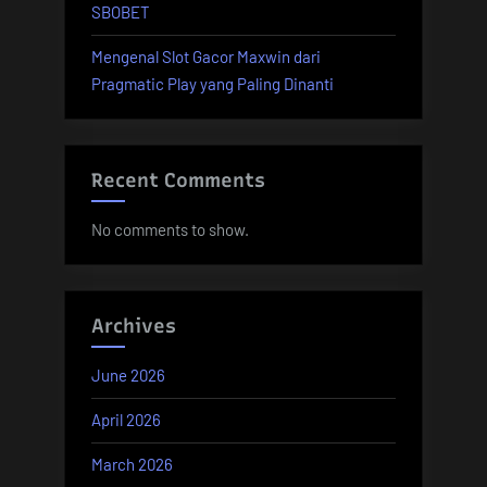
SBOBET
Mengenal Slot Gacor Maxwin dari
Pragmatic Play yang Paling Dinanti
Recent Comments
No comments to show.
Archives
June 2026
April 2026
March 2026