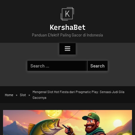
Skip
to
content
KershaBet
Panduan Efektif Paling Gacor di Indonesia
Search
for:
Mengenal Slot Hot Fiesta dari Pragmatic Play: Sensasi Judi Gila
Home
Slot
Gacornya