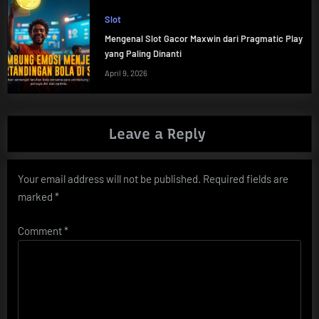
Slot
Mengenal Slot Gacor Maxwin dari Pragmatic Play
yang Paling Dinanti
April 9, 2026
Leave a Reply
Your email address will not be published.
Required fields are
marked
*
Comment
*