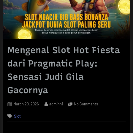
Mengenal Slot Hot Fiesta
dari Pragmatic Play:
Sensasi Judi Gila
Gacornya
Posted
By
on
March 20, 2026
adminn1
No Comments
on
Mengenal
Slot
Slot
Hot
Fiesta