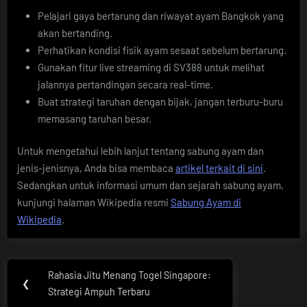
Pelajari gaya bertarung dan riwayat ayam Bangkok yang
akan bertanding.
Perhatikan kondisi fisik ayam sesaat sebelum bertarung.
Gunakan fitur live streaming di SV388 untuk melihat
jalannya pertandingan secara real-time.
Buat strategi taruhan dengan bijak, jangan terburu-buru
memasang taruhan besar.
Untuk mengetahui lebih lanjut tentang sabung ayam dan
jenis-jenisnya, Anda bisa membaca
artikel terkait di sini
.
Sedangkan untuk informasi umum dan sejarah sabung ayam,
kunjungi halaman Wikipedia resmi
Sabung Ayam di
Wikipedia
.
Post
Rahasia Jitu Menang Togel Singapore:
Previous
❮
navigation
Strategi Ampuh Terbaru
Post: