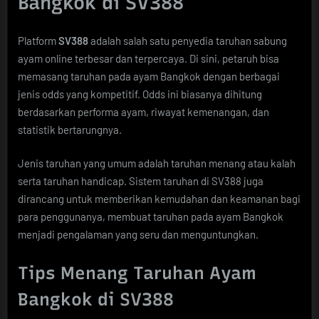
Bangkok di SV388
Platform
SV388
adalah salah satu penyedia taruhan sabung
ayam online terbesar dan terpercaya. Di sini, petaruh bisa
memasang taruhan pada ayam Bangkok dengan berbagai
jenis odds yang kompetitif. Odds ini biasanya dihitung
berdasarkan performa ayam, riwayat kemenangan, dan
statistik bertarungnya.
Jenis taruhan yang umum adalah taruhan menang atau kalah
serta taruhan handicap. Sistem taruhan di SV388 juga
dirancang untuk memberikan kemudahan dan keamanan bagi
para penggunanya, membuat taruhan pada ayam Bangkok
menjadi pengalaman yang seru dan menguntungkan.
Tips Menang Taruhan Ayam
Bangkok di SV388