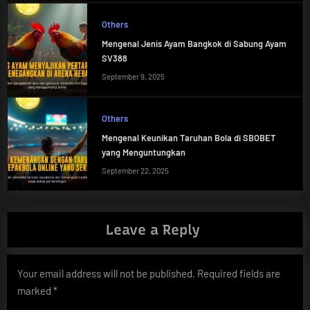
Others
Mengenal Jenis Ayam Bangkok di Sabung Ayam
SV388
September 9, 2025
Others
Mengenal Keunikan Taruhan Bola di SBOBET
yang Menguntungkan
September 22, 2025
Leave a Reply
Your email address will not be published.
Required fields are
marked
*