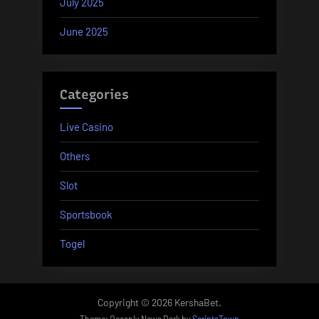
July 2025
June 2025
Categories
Live Casino
Others
Slot
Sportsbook
Togel
Copyright © 2026 KershaBet.