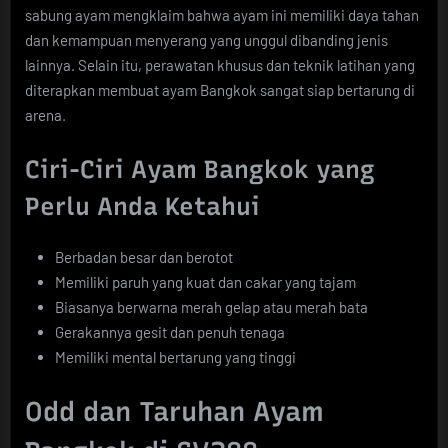
sabung ayam mengklaim bahwa ayam ini memiliki daya tahan
dan kemampuan menyerang yang unggul dibanding jenis
lainnya. Selain itu, perawatan khusus dan teknik latihan yang
diterapkan membuat ayam Bangkok sangat siap bertarung di
arena.
Ciri-Ciri Ayam Bangkok yang
Perlu Anda Ketahui
Berbadan besar dan berotot
Memiliki paruh yang kuat dan cakar yang tajam
Biasanya berwarna merah gelap atau merah bata
Gerakannya gesit dan penuh tenaga
Memiliki mental bertarung yang tinggi
Odd dan Taruhan Ayam