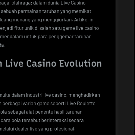
agai olahraga; dalam dunia Live Casino
Time
i sebuah permainan taruhan yang memikat
luang menang yang menggiurkan. Artikel ini
njadi fitur unik di salah satu game live casino
ht mendalam untuk para penggemar taruhan
da.
 Live Casino Evolution
muka dalam industri live casino, menghadirkan
 berbagai varian game seperti Live Roulette
ola sebagai alat penentu hasil taruhan.
 cara bola tersebut berinteraksi secara
lalui dealer live yang profesional.