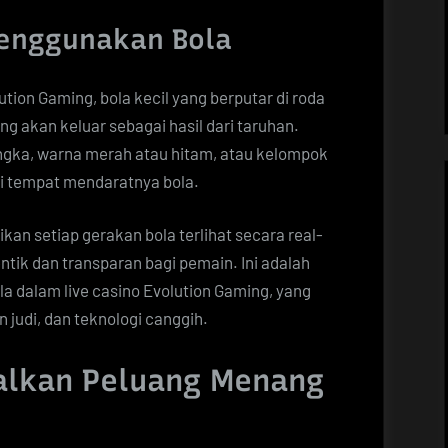
Menggunakan Bola
ution Gaming, bola kecil yang berputar di roda
 akan keluar sebagai hasil dari taruhan.
gka, warna merah atau hitam, atau kelompok
di tempat mendaratnya bola.
kan setiap gerakan bola terlihat secara real-
tik dan transparan bagi pemain. Ini adalah
la dalam live casino Evolution Gaming, yang
judi, dan teknologi canggih.
alkan Peluang Menang