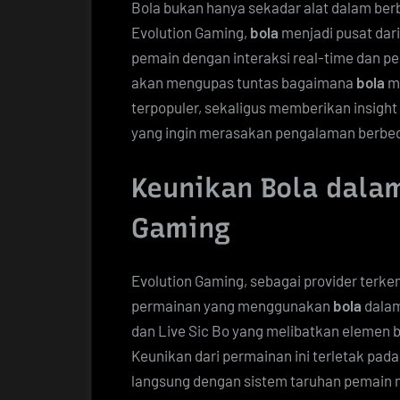
Bola bukan hanya sekadar alat dalam berb
Evolution Gaming,
bola
menjadi pusat dar
pemain dengan interaksi real-time dan pe
akan mengupas tuntas bagaimana
bola
me
terpopuler, sekaligus memberikan insig
yang ingin merasakan pengalaman berbe
Keunikan Bola dalam
Gaming
Evolution Gaming, sebagai provider terke
permainan yang menggunakan
bola
dalam
dan Live Sic Bo yang melibatkan elemen b
Keunikan dari permainan ini terletak pada
langsung dengan sistem taruhan pemain me