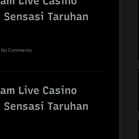
lam Live Casino
: Sensasi Taruhan
on
No Comments
Mengenal
Bola
dalam
Live
lam Live Casino
Casino
Evolution
: Sensasi Taruhan
Gaming:
Sensasi
Taruhan
Real-