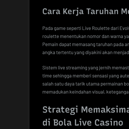
Cara Kerja Taruhan 
Pada game seperti Live Roulette dari Evol
roulette menentukan nomor dan warna yang
Pemain dapat memasang taruhan pada an
angka tertentu yang diyakini akan menja
Sistem live streaming yang jernih memasti
time sehingga memberi sensasi yang auten
salah satu daya tarik utama permainan bo
memadukan keindahan visual, ketegangan 
Strategi Memaksim
di Bola Live Casino