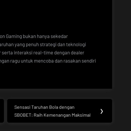
tion Gaming bukan hanya sekedar
aruhan yang penuh strategi dan teknologi
r serta interaksi real-time dengan dealer
angan ragu untuk mencoba dan rasakan sendiri
Sensasi Taruhan Bola dengan
Next
❯
SBOBET: Raih Kemenangan Maksimal
Post: