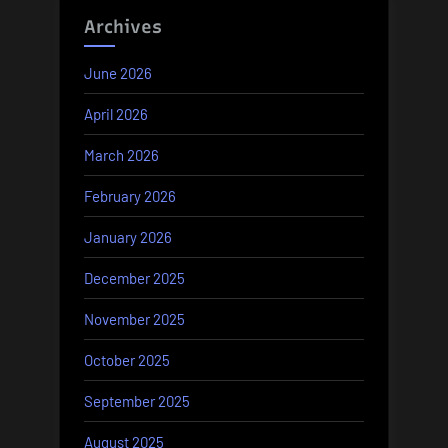
Archives
June 2026
April 2026
March 2026
February 2026
January 2026
December 2025
November 2025
October 2025
September 2025
August 2025