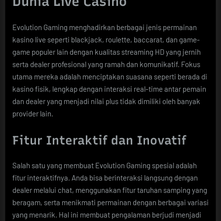
Dunia Live Casino
Evolution Gaming menghadirkan berbagai jenis permainan
kasino live seperti blackjack, roulette, baccarat, dan game-
game populer lain dengan kualitas streaming HD yang jernih
serta dealer profesional yang ramah dan komunikatif. Fokus
utama mereka adalah menciptakan suasana seperti berada di
kasino fisik, lengkap dengan interaksi real-time antar pemain
dan dealer yang menjadi nilai plus tidak dimiliki oleh banyak
provider lain.
Fitur Interaktif dan Inovatif
Salah satu yang membuat Evolution Gaming spesial adalah
fitur interaktifnya. Anda bisa berinteraksi langsung dengan
dealer melalui chat, menggunakan fitur taruhan samping yang
beragam, serta menikmati permainan dengan berbagai variasi
yang menarik. Hal ini membuat pengalaman berjudi menjadi