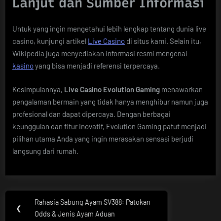
Lanjut dan Sumber Informasi
Untuk yang ingin mengetahui lebih lengkap tentang dunia live
casino, kunjungi artikel
Live Casino
di situs kami. Selain itu,
Wikipedia juga menyediakan informasi resmi mengenai
kasino
yang bisa menjadi referensi terpercaya.
Kesimpulannya,
Live Casino Evolution Gaming
menawarkan
pengalaman bermain yang tidak hanya menghibur namun juga
profesional dan dapat dipercaya. Dengan berbagai
keunggulan dan fitur inovatif, Evolution Gaming patut menjadi
pilihan utama Anda yang ingin merasakan sensasi berjudi
langsung dari rumah.
Post
Rahasia Sabung Ayam SV388: Patokan
Previous
❮
navigation
Odds & Jenis Ayam Aduan
Post: