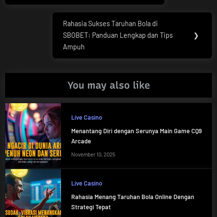
Rahasia Sukses Taruhan Bola di
Next
SBOBET: Panduan Lengkap dan Tips
❯
Post:
Ampuh
You may also like
Live Casino
Menantang Diri dengan Serunya Main Game CQ9
Arcade
November 10, 2025
Live Casino
Rahasia Menang Taruhan Bola Online Dengan
Strategi Tepat