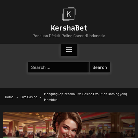
Skip
to
content
KershaBet
Panduan Efektif Paling Gacor di Indonesia
Search
for:
Mengungkap Pesona Live Casino Evolution Gaming yang
Home
Live Casino
Membius