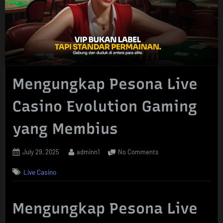
Mengungkap Pesona Live
Casino Evolution Gaming
yang Membius
Posted
By
on
July 29, 2025
adminn1
No Comments
on
Mengungkap
Live Casino
Pesona
Live
Casino
Mengungkap Pesona Live
Evolution
Gaming