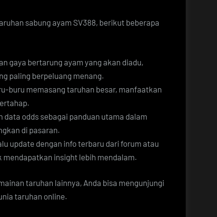
taruhan sabung ayam SV388, berikut beberapa
 dan gaya bertarung ayam yang akan diadu,
ang paling berpeluang menang.
uru-buru memasang taruhan besar, manfaatkan
ertahap.
n data odds sebagai panduan utama dalam
gkan di pasaran.
alu update dengan info terbaru dari forum atau
 mendapatkan insight lebih mendalam.
ainan taruhan lainnya, Anda bisa mengunjungi
nia taruhan online.