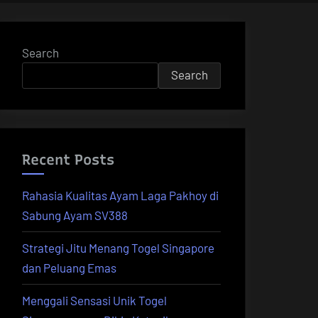
Search
Search
Recent Posts
Rahasia Kualitas Ayam Laga Pakhoy di
Sabung Ayam SV388
Strategi Jitu Menang Togel Singapore
dan Peluang Emas
Menggali Sensasi Unik Togel