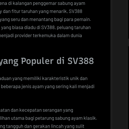
ena di kalangan penggemar sabung ayam
y dan fitur taruhan yang menarik, SV388
ang seru dan menantang bagi para pemain.
m yang biasa diadu di SV388, peluang taruhan
enjadi provider terkemuka dalam dunia
yang Populer di SV388
uan yang memiliki karakteristik unik dan
beberapa jenis ayam yang sering kali menjadi
uatan dan kecepatan serangan yang
ihan utama bagi petarung sabung ayam klasik.
ng tangguh dan gerakan lincah yang sulit