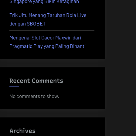
Singapore yang Bikin Ketagihan
Trik Jitu Menang Taruhan Bola Live
dengan SBOBET
Mengenal Slot Gacor Maxwin dari
Pragmatic Play yang Paling Dinanti
Recent Comments
No comments to show.
Archives