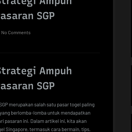
Strategi Ampuh
Pasaran SGP
on
No Comments
Togel
Singapore:
Strategi
Ampuh
Strategi Ampuh
Menang
Besar
Pasaran SGP
di
Pasaran
SGP
 SGP merupakan salah satu pasar togel paling
n yang berlomba-lomba untuk mendapatkan
pasaran ini. Dalam artikel ini, kita akan
 Singapore, termasuk cara bermain, tips,