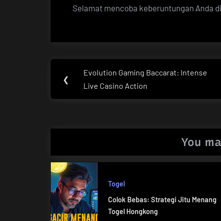
Selamat mencoba keberuntungan Anda di pa
Post
Evolution Gaming Baccarat: Intense
Previous
❮
navigation
Live Casino Action
Post:
You ma
Togel
Colok Bebas: Strategi Jitu Menang
Togel Hongkong