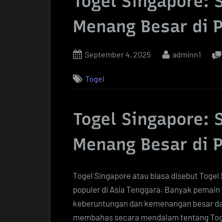
Togel Singapore: 
Menang Besar di 
Posted
By
September 4, 2025
adminn1
on
Togel
Togel Singapore: 
Menang Besar di 
Togel Singapore atau biasa disebut Togel
populer di Asia Tenggara. Banyak pemai
keberuntungan dan kemenangan besar dari 
membahas secara mendalam tentang Togel