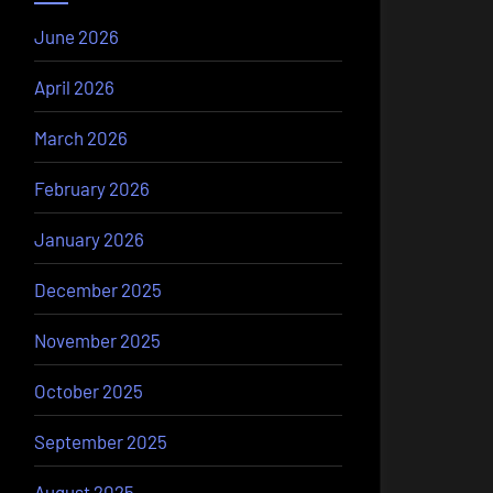
June 2026
April 2026
March 2026
February 2026
January 2026
December 2025
November 2025
October 2025
September 2025
August 2025