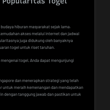
 Popularitas Togel
i budaya hiburan masyarakat sejak lama.
emudahan akses melalui internet dan jadwal
ularitasnya juga didukung oleh banyaknya
ran togel untuk riset taruhan.
is mengenai togel, Anda dapat mengunjungi
ngapore dan menerapkan strategi yang telah
esar untuk meraih kemenangan dan mendapatkan
in dengan tanggung jawab dan pastikan untuk