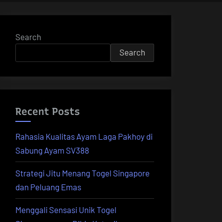
Search
Search
Recent Posts
Rahasia Kualitas Ayam Laga Pakhoy di
Sabung Ayam SV388
Strategi Jitu Menang Togel Singapore
dan Peluang Emas
Menggali Sensasi Unik Togel