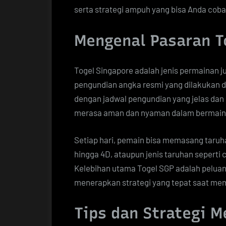
serta strategi ampuh yang bisa Anda cob
Mengenal Pasaran T
Togel Singapore adalah jenis permainan ju
pengundian angka resmi yang dilakukan di 
dengan jadwal pengundian yang jelas dan
merasa aman dan nyaman dalam bermain
Setiap hari, pemain bisa memasang taruha
hingga 4D, ataupun jenis taruhan seperti 
Kelebihan utama Togel SGP adalah pelua
menerapkan strategi yang tepat saat memi
Tips dan Strategi M