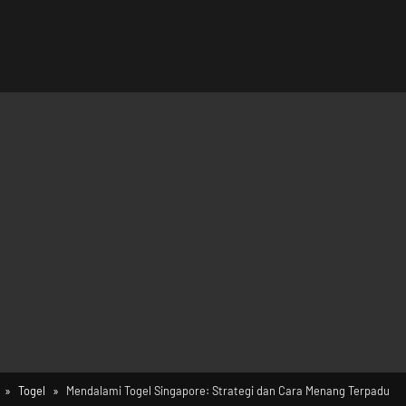
Togel
Mendalami Togel Singapore: Strategi dan Cara Menang Terpadu