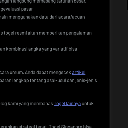
angan langsung memasang taruhan besar,
gevaluasi pasar.
ain menggunakan data dari acara/acuan
tus togel resmi akan memberikan pengalaman
n kombinasi angka yang variatif bisa
l secara umum, Anda dapat mengecek
artikel
an lengkap tentang asal-usul dan jenis-jenis
i blog kami yang membahas
Togel lainnya
untuk
apkan strategi tepat, Togel Singapore bisa