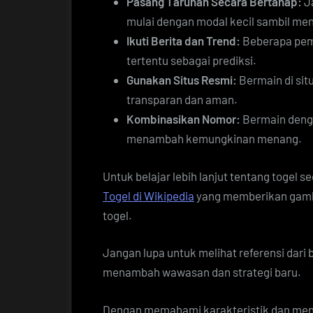
Pasang Taruhan Secara Bertahap:
J
mulai dengan modal kecil sambil men
Ikuti Berita dan Trend:
Beberapa pem
tertentu sebagai prediksi.
Gunakan Situs Resmi:
Bermain di si
transparan dan aman.
Kombinasikan Nomor:
Bermain denga
menambah kemungkinan menang.
Untuk belajar lebih lanjut tentang toge
Togel di Wikipedia
yang memberikan gambar
togel.
Jangan lupa untuk melihat referensi dar
menambah wawasan dan strategi baru.
Dengan memahami karakteristik dan mener