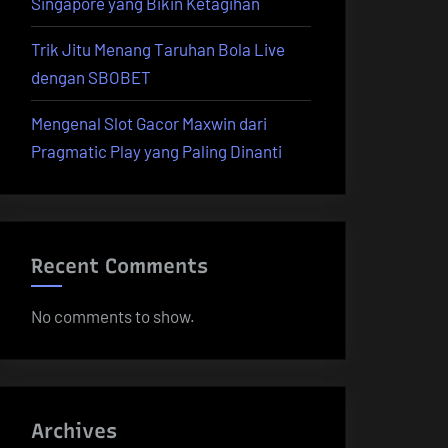
Singapore yang Bikin Ketagihan
Trik Jitu Menang Taruhan Bola Live
dengan SBOBET
Mengenal Slot Gacor Maxwin dari
Pragmatic Play yang Paling Dinanti
Recent Comments
No comments to show.
Archives