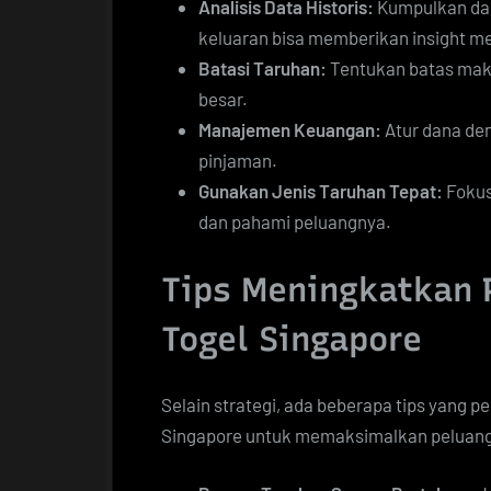
Analisis Data Historis:
Kumpulkan dan 
keluaran bisa memberikan insight mes
Batasi Taruhan:
Tentukan batas maks
besar.
Manajemen Keuangan:
Atur dana den
pinjaman.
Gunakan Jenis Taruhan Tepat:
Fokus
dan pahami peluangnya.
Tips Meningkatkan 
Togel Singapore
Selain strategi, ada beberapa tips yang p
Singapore untuk memaksimalkan peluan