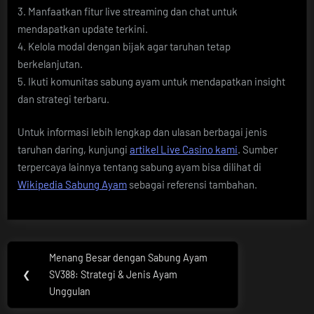
3. Manfaatkan fitur live streaming dan chat untuk
mendapatkan update terkini.
4. Kelola modal dengan bijak agar taruhan tetap
berkelanjutan.
5. Ikuti komunitas sabung ayam untuk mendapatkan insight
dan strategi terbaru.
Untuk informasi lebih lengkap dan ulasan berbagai jenis
taruhan daring, kunjungi
artikel Live Casino kami
. Sumber
terpercaya lainnya tentang sabung ayam bisa dilihat di
Wikipedia Sabung Ayam
sebagai referensi tambahan.
Post
Menang Besar dengan Sabung Ayam
Previous
navigation
❮
SV388: Strategi & Jenis Ayam
Post:
Unggulan