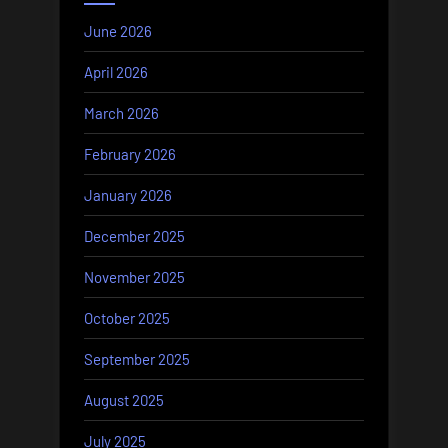
June 2026
April 2026
March 2026
February 2026
January 2026
December 2025
November 2025
October 2025
September 2025
August 2025
July 2025