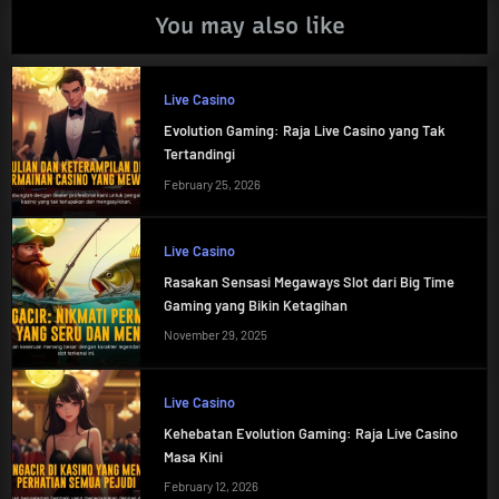
You may also like
Live Casino
Evolution Gaming: Raja Live Casino yang Tak
Tertandingi
February 25, 2026
Live Casino
Rasakan Sensasi Megaways Slot dari Big Time
Gaming yang Bikin Ketagihan
November 29, 2025
Live Casino
Kehebatan Evolution Gaming: Raja Live Casino
Masa Kini
February 12, 2026