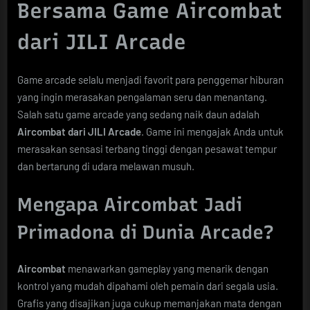
JILI
Bersama Game Aircombat
Arcade
dari JILI Arcade
Game arcade selalu menjadi favorit para penggemar hiburan
yang ingin merasakan pengalaman seru dan menantang.
Salah satu game arcade yang sedang naik daun adalah
Aircombat dari JILI Arcade
. Game ini mengajak Anda untuk
merasakan sensasi terbang tinggi dengan pesawat tempur
dan bertarung di udara melawan musuh.
Mengapa Aircombat Jadi
Primadona di Dunia Arcade?
Aircombat
menawarkan gameplay yang menarik dengan
kontrol yang mudah dipahami oleh pemain dari segala usia.
Grafis yang disajikan juga cukup memanjakan mata dengan