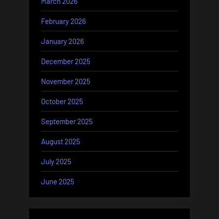
March 2026
February 2026
January 2026
December 2025
November 2025
October 2025
September 2025
August 2025
July 2025
June 2025