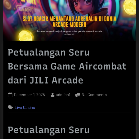
Petualangan Seru
Bersama Game Aircombat
dari JILI Arcade
Posted
By
on
December 1, 2025
adminn1
No Comments
on
Petualangan
Live Casino
Seru
Bersama
Game
Petualangan Seru
Aircombat
dari